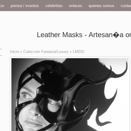
cio
prensa / eventos
celebrities
enlaces
quienes somos
conta
Leather Masks - Artesan�a ori
Inicio
»
Colección Fantasia/Luxury
»
LM032