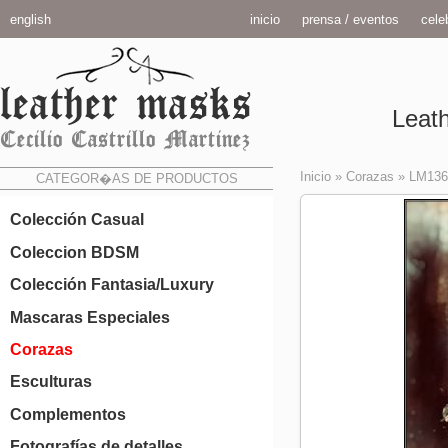
english
inicio
prensa / eventos
celeb
Leath
Inicio
»
Corazas
»
LM136
CATEGOR�AS DE PRODUCTOS
Colección Casual
Coleccion BDSM
Colección Fantasia/Luxury
Mascaras Especiales
Corazas
Esculturas
Complementos
Fotografías de detalles